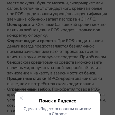
месте покупки, будь то магазин, гипермаркет или
салон.
В отличие от стандартного кредита в банке,
при POS-кредитовании упрощённая идентификация
заёмщика: обычно хватает паспорта и СНИЛС.
Цель кредита
.
Обычный банковский кредит можно
взять на любые цели, а POS-кредит — только под
конкретную покупку.
Формат выдачи средств
.
При POS-кредитовании
деньги всегда предоставляются безналично с
прямым зачислением на счёт продавца, то есть
клиент на руки не получает средства.
При обычном
банковском кредитовании средства можно взять
наличными, получить на свой лицевой счёт или с
зачислением на карту в зависимости от банка.
Процентные ставки
.
В POS-кредитовании ставки
выше, чем в потребительском кредитовании.
Ограниченный выбор
.
Приобретая товар в POS-
кредит, покупатель автоматически соглашается на
условия кредитования от финансовой организации,
Поиск в Яндексе
сотрудничающей с магазином, что снижает его
Сделать Яндекс основным поиском
возможности для выбора наиболее выгодного
в Сhrome