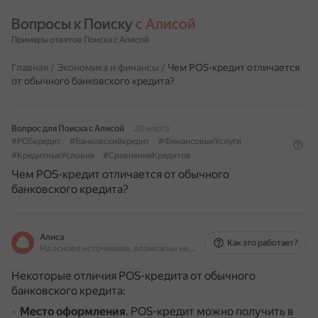
Вопросы к Поиску 
с Алисой
Примеры ответов Поиска с Алисой
Главная
/
Экономика и финансы
/
Чем POS-кредит отличается
от обычного банковского кредита?
Вопрос для Поиска с Алисой
20 марта
#POSкредит
#Банковскийкредит
#ФинансовыеУслуги
#КредитныеУсловия
#СравнениеКредитов
Чем POS-кредит отличается от обычного
банковского кредита?
Алиса
Как это работает?
На основе источников, возможны неточности
Некоторые отличия POS-кредита от обычного
банковского кредита:
Место оформления
.
POS-кредит можно получить в