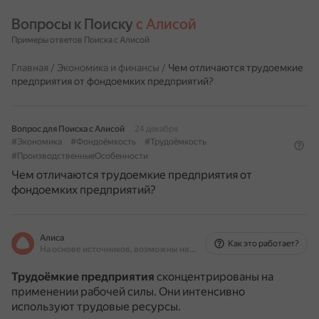
Вопросы к Поиску 
с Алисой
Примеры ответов Поиска с Алисой
Главная
/
Экономика и финансы
/
Чем отличаются трудоемкие
предприятия от фондоемких предприятий?
Вопрос для Поиска с Алисой
24 декабря
#Экономика
#Фондоёмкость
#Трудоёмкость
#ПроизводственныеОсобенности
Чем отличаются трудоемкие предприятия от
фондоемких предприятий?
Алиса
Как это работает?
На основе источников, возможны неточности
Трудоёмкие предприятия
сконцентрированы на
применении рабочей силы.
Они интенсивно
используют трудовые ресурсы.