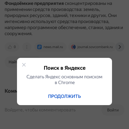
Фондоёмкие предприятия
сконцентрированы на
применении средств производства: земель,
природных ресурсов, зданий, техники и других.
Они
интенсивно используют средства производства,
например программное обеспечение, станки, здания и
сооружения.
0
news.mail.ru
journal.sovcombank.ru
Найти в Поиске
Поиск в Яндексе
Сделать Яндекс основным поиском
в Сhrome
Комментарии
ПРОДОЛЖИТЬ
Войдите, чтобы комментировать
Войти