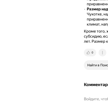
приравненн
Размер над
Чукотке, на
приравненн
климат, нап
Кроме того, 
субсидию, ес
лет.
Размер к
0
Найти в Пои
Комментар
Войдите, чт