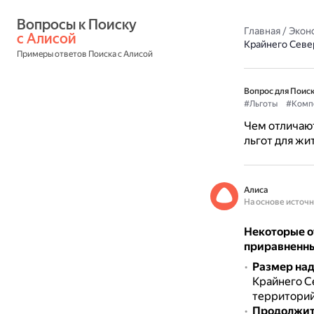
Вопросы к Поиску 
Главная
/
Экон
с Алисой
Крайнего Севе
Примеры ответов Поиска с Алисой
Вопрос для Поиск
#Льготы
#Комп
Чем отличают
льгот для жи
Алиса
На основе источ
Некоторые о
приравненны
Размер над
Крайнего Се
территорий
Продолжите