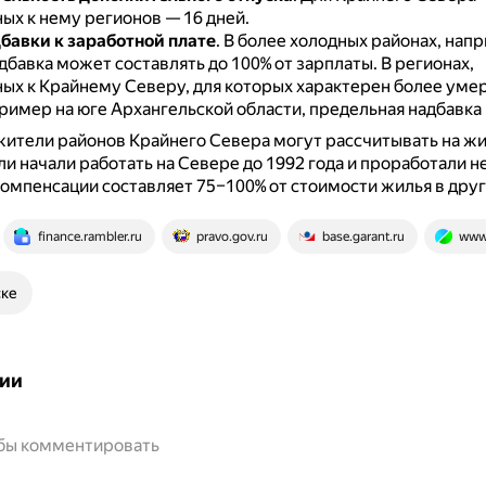
ых к нему регионов — 16 дней.
бавки к заработной плате
.
В более холодных районах, нап
дбавка может составлять до 100% от зарплаты.
В регионах,
ых к Крайнему Северу, для которых характерен более уме
ример на юге Архангельской области, предельная надбавка
жители районов Крайнего Севера могут рассчитывать на 
ли начали работать на Севере до 1992 года и проработали н
омпенсации составляет 75–100% от стоимости жилья в друг
finance.rambler.ru
pravo.gov.ru
base.garant.ru
www.
ске
ии
обы комментировать