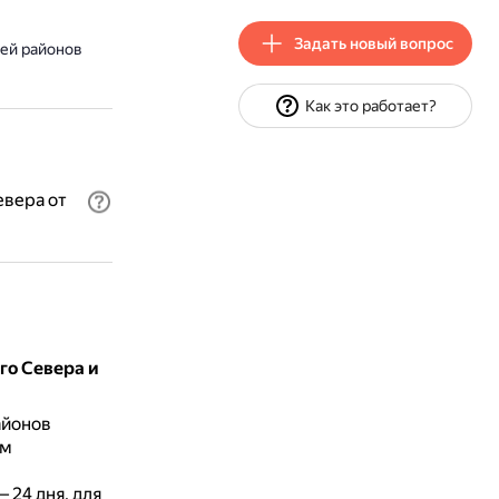
Задать новый вопрос
лей районов
Как это работает?
евера от
го Севера и
айонов
им
 24 дня, для