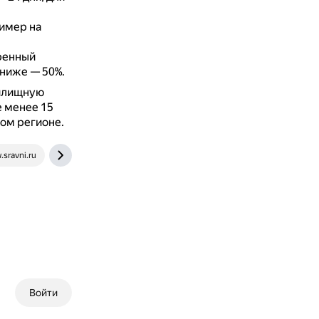
ример на
ренный
 ниже — 50%.
жилищную
е менее 15
ом регионе.
sravni.ru
nalog-nalog.ru
npfi.ru
ppt.ru
xn--80aki
Войти