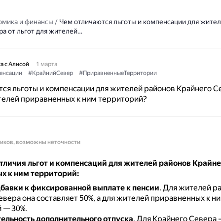
омика и финансы
/
Чем отличаются льготы и компенсации для жите
ра от льгот для жителей…
а с Алисой
1 марта
енсации
#КрайнийСевер
#ПриравненныеТерритории
ся льготы и компенсации для жителей районов Крайнего С
телей приравненных к ним территорий?
ников, возможны неточности
тличия льгот и компенсаций для жителей районов Крайне
х к ним территорий:
бавки к фиксированной выплате к пенсии
.
Для жителей р
вера она составляет 50%, а для жителей приравненных к н
 — 30%.
льность дополнительного отпуска
.
Для Крайнего Севера —