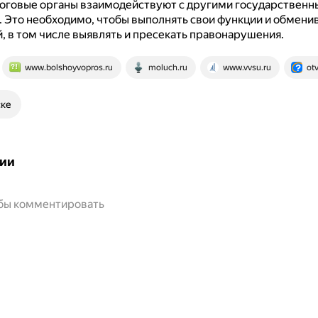
логовые органы взаимодействуют с другими государствен
.
Это необходимо, чтобы выполнять свои функции и обмени
 в том числе выявлять и пресекать правонарушения.
www.bolshoyvopros.ru
moluch.ru
www.vvsu.ru
otv
ске
ии
обы комментировать