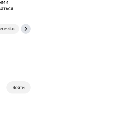
ными
ваться
et.mail.ru
nalog-nalog.ru
Войти