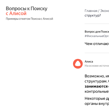
Вопросы к Поиску 
Главная
/
Экон
с Алисой
структур?
Примеры ответов Поиска с Алисой
Вопрос для Поиск
#ФискальныеОрг
Чем отличают
Алиса
На основе источ
Возможно, им
структурам.
занимаются 
контрольные
Некоторые др
органы внутр