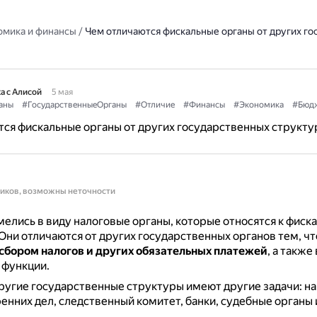
омика и финансы
/
Чем отличаются фискальные органы от других г
а с Алисой
5 мая
аны
#ГосударственныеОрганы
#Отличие
#Финансы
#Экономика
#Бюд
ся фискальные органы от других государственных структу
ников, возможны неточности
елись в виду налоговые органы, которые относятся к фиск
Они отличаются от других государственных органов тем, чт
сбором налогов и других обязательных платежей
, а такж
 функции.
угие государственные структуры имеют другие задачи: н
енних дел, следственный комитет, банки, судебные органы 