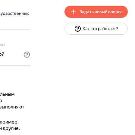
Задать новый вопрос
осударственных
Как это работает?
жет
р?
альным
о
е выполняют
апример,
и другие.