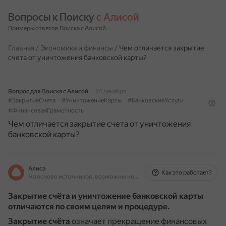
Вопросы к Поиску 
с Алисой
Примеры ответов Поиска с Алисой
Главная
/
Экономика и финансы
/
Чем отличается закрытие
счета от уничтожения банковской карты?
Вопрос для Поиска с Алисой
24 декабря
#ЗакрытиеСчета
#УничтожениеКарты
#БанковскиеУслуги
#ФинансоваяГрамотность
Чем отличается закрытие счета от уничтожения
банковской карты?
Алиса
Как это работает?
На основе источников, возможны неточности
Закрытие счёта и уничтожение банковской карты
отличаются по своим целям и процедуре.
Закрытие счёта
означает прекращение финансовых