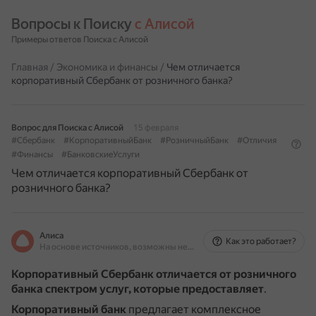
Вопросы к Поиску 
с Алисой
Примеры ответов Поиска с Алисой
Главная
/
Экономика и финансы
/
Чем отличается
корпоративный Сбербанк от розничного банка?
Вопрос для Поиска с Алисой
15 февраля
#Сбербанк
#КорпоративныйБанк
#РозничныйБанк
#Отличия
#Финансы
#БанковскиеУслуги
Чем отличается корпоративный Сбербанк от
розничного банка?
Алиса
Как это работает?
На основе источников, возможны неточности
Корпоративный Сбербанк отличается от розничного
банка спектром услуг, которые предоставляет
.
Корпоративный банк
предлагает комплексное