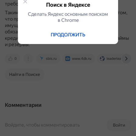
требования.
Поиск в Яндексе
Таким образом,
основное отличие
заключается в том,
Сделать Яндекс основным поиском
что при инвентаризации активов проверяется
в Сhrome
имущество организации, а при инвентаризации
обязательств — её обязательства, включая
ПРОДОЛЖИТЬ
кредиторскую задолженность, кредиты банков, займы
и резервы.
0
sbis.ru
www.4dk.ru
leaderteam.ru
Найти в Поиске
Комментарии
Войдите, чтобы комментировать
Войти