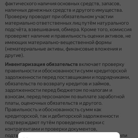
фактического наличия основных средств, запасов,
наличных денежных средств и другого имущества.
Проверку проводят при обязательном участии
материально ответственных лиц путём натурального
подсчёта, взвешивания, обмера.
Кроме того, комиссия
проверяет наличие и правильность оценки активов, не
имеющих материально-вещественной формы
(нематериальные активы, финансовые вложения и
другие).
Инвентаризация обязательств
включает проверку
правильности и обоснованности сумм кредиторской
задолженности перед поставщиками и подрядчиками,
обязательств по возврату кредитов и займов,
задолженности перед бюджетом по налогам и
взносам, перед персоналом по выплате заработной
платы, оценочных обязательств и другого.
Правильность и обоснованность сумм как
кредиторской, так и дебиторской задолженности
подтверждают путём проведения сверки с
контрагентами и проверки документов,
подтверждающих существование обязательства или