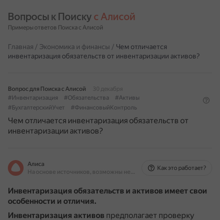
Вопросы к Поиску 
с Алисой
Примеры ответов Поиска с Алисой
Главная
/
Экономика и финансы
/
Чем отличается
инвентаризация обязательств от инвентаризации активов?
Вопрос для Поиска с Алисой
30 декабря
#Инвентаризация
#Обязательства
#Активы
#БухгалтерскийУчет
#ФинансовыйКонтроль
Чем отличается инвентаризация обязательств от
инвентаризации активов?
Алиса
Как это работает?
На основе источников, возможны неточности
Инвентаризация обязательств и активов имеет свои
особенности и отличия.
Инвентаризация активов
предполагает проверку