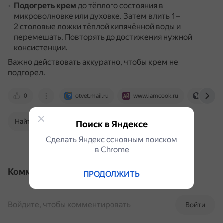
Подогреть крем
до тёплого состояния в
микроволновке или духовке.
Затем влить 1–
2 столовые ложки тёплой кипячённой воды и
перемешать.
Повторять до достижения нужной
консистенции.
Важно действовать аккуратно, чтобы крем не
подгорел.
0
otvet.mail.ru
www.iamcook.ru
yandex
Найти в Поиске
Поиск в Яндексе
Сделать Яндекс основным поиском
в Сhrome
Комментарии
ПРОДОЛЖИТЬ
Войдите, чтобы комментировать
Войти