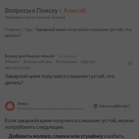
Вопросы к Поиску 
с Алисой
Примеры ответов Поиска с Алисой
Главная
/
Еда
/
Заварной крем получился слишком густой, что
делать?
Вопрос для Поиска с Алисой
22 ноября
#Рецепт
#ЗаварнойКрем
#Кулинария
#Десерт
#ВопросОтвет
Заварной крем получился слишком густой, что
делать?
Алиса
Как это работает?
На основе источников, возможны неточности
Если заварной крем получился слишком густой, можно
попробовать следующее:
Добавить молоко, сливки или сгущёнку
и взбить.