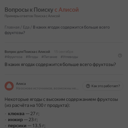
Вопросы к Поиску 
с Алисой
Примеры ответов Поиска с Алисой
Главная
/
Еда
/
В каких ягодах содержится больше всего
фруктозы?
Вопрос для Поиска с Алисой
15 сентября
#Фруктоза
#Ягоды
#Питание
#Углеводы
В каких ягодах содержится больше всего фруктозы?
Алиса
Как это работает?
На основе источников, возможны неточности
Некоторые ягоды с высоким содержанием фруктозы
(из расчёта на 100 г продукта):
клюква
— 27 г;
инжир
— 23 г;
персики
— 13,5 г;