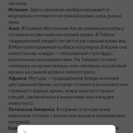
легиона.
Испания
.
Здесь кровяная колбаса называется
морсилья и готовится из свиной крови, сала, риса и
лука.
Азия
.
В Северо-Восточном Китае кровяную колбасу
готовили из овечьей или козьей крови.
В Тибете
традиционной пищей считается застывшая кровь яка.
В Монголии кровяная колбаса популярна.
В Корее она
известна как «сандэ» — популярный стритфуд с
различными ингредиентами.
На Тайване готовят
«лепешку из крови свиньи» или «лепешку из рисовой
крови» из свиной крови и липкого риса.
Африка
.
Мутура — традиционное блюдо жителей
центральной Кении, которое готовится из козьего или
говяжьего фарша, крови, жира, красного лука и
специй, заключённых в кишечнике или желудке
животного.
Латинская Америка
.
В странах этого региона
морсилью готовят с рисом или луком и приправляют
паприкой.
Европа
.
В Венгрии готовят верес-хурку из свиной