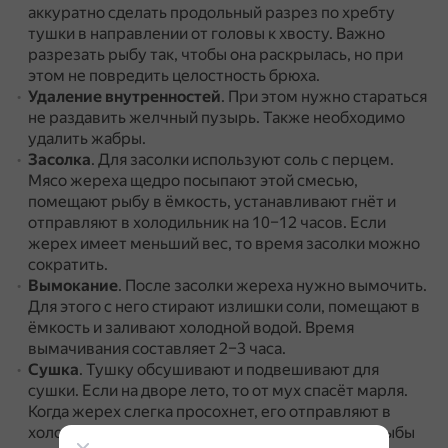
аккуратно сделать продольный разрез по хребту
тушки в направлении от головы к хвосту.
Важно
разрезать рыбу так, чтобы она раскрылась, но при
этом не повредить целостность брюха.
Удаление внутренностей
.
При этом нужно стараться
не раздавить желчный пузырь.
Также необходимо
удалить жабры.
Засолка
.
Для засолки используют соль с перцем.
Мясо жереха щедро посыпают этой смесью,
помещают рыбу в ёмкость, устанавливают гнёт и
отправляют в холодильник на 10–12 часов.
Если
жерех имеет меньший вес, то время засолки можно
сократить.
Вымокание
.
После засолки жереха нужно вымочить.
Для этого с него стирают излишки соли, помещают в
ёмкость и заливают холодной водой.
Время
вымачивания составляет 2–3 часа.
Сушка
.
Тушку обсушивают и подвешивают для
сушки.
Если на дворе лето, то от мух спасёт марля.
Когда жерех слегка просохнет, его отправляют в
холодильник.
Но сначала закладывают внутрь рыбы