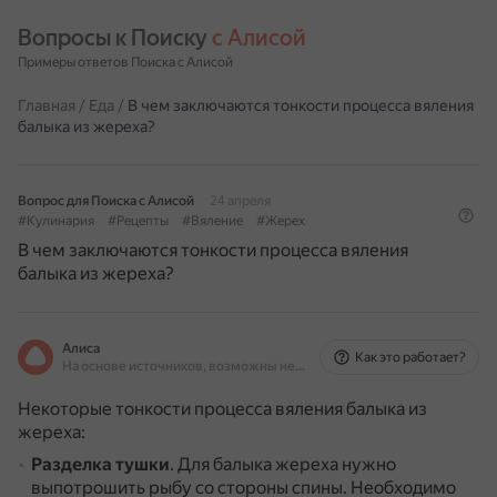
Вопросы к Поиску 
с Алисой
Примеры ответов Поиска с Алисой
Главная
/
Еда
/
В чем заключаются тонкости процесса вяления
балыка из жереха?
Вопрос для Поиска с Алисой
24 апреля
#Кулинария
#Рецепты
#Вяление
#Жерех
В чем заключаются тонкости процесса вяления
балыка из жереха?
Алиса
Как это работает?
На основе источников, возможны неточности
Некоторые тонкости процесса вяления балыка из
жереха:
Разделка тушки
.
Для балыка жереха нужно
выпотрошить рыбу со стороны спины.
Необходимо