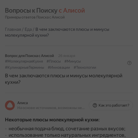
Вопросы к Поиску 
с Алисой
Примеры ответов Поиска с Алисой
Главная
/
Еда
/
В чем заключаются плюсы и минусы
молекулярной кухни?
Вопрос для Поиска с Алисой
26 января
#МолекулярнаяКухня
#Плюсы
#Минусы
#КулинарныеТермины
#Инновации
#Технологии
В чем заключаются плюсы и минусы молекулярной
кухни?
Алиса
Как это работает?
На основе источников, возможны неточности
Некоторые плюсы молекулярной кухни
:
необычная подача блюд, сочетание разных вкусов;
использование только натуральных ингредиентов,