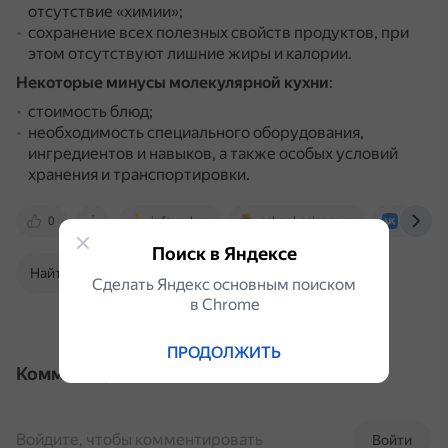
отсутствие «химии»;
сохранение всех полезных свойств продуктов, при
этом отсутствуют лишние жиры и калории.
Некоторые минусы молекулярной кухни
:
стоимость блюд;
необходимость специального оборудования,
ингредиентов и навыков, а также особых условий
хранения и транспортировки.
0
infourok.ru
school-science.ru
vk.com
Поиск в Яндексе
Найти в Поиске
Сделать Яндекс основным поиском
в Сhrome
ПРОДОЛЖИТЬ
Комментарии
Войдите, чтобы комментировать
Войти