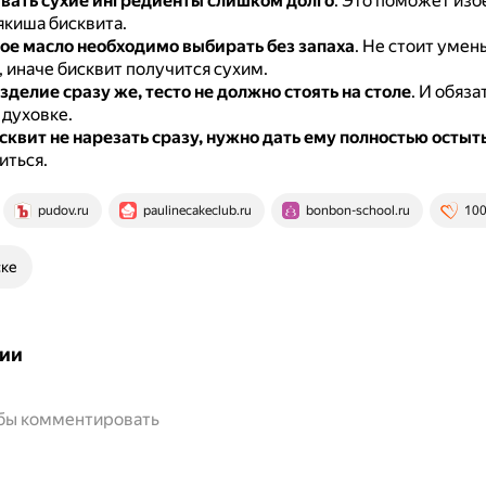
ать сухие ингредиенты слишком долго
.
Это поможет изб
якиша бисквита.
ое масло необходимо выбирать без запаха
.
Не стоит умен
 иначе бисквит получится сухим.
зделие сразу же, тесто не должно стоять на столе
.
И обяза
 духовке.
сквит не нарезать сразу, нужно дать ему полностью остыт
иться.
pudov.ru
paulinecakeclub.ru
bonbon-school.ru
10
ске
ии
обы комментировать