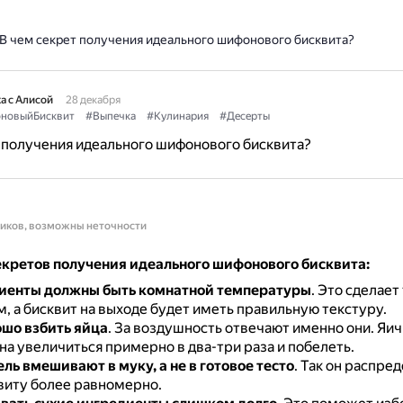
В чем секрет получения идеального шифонового бисквита?
а с Алисой
28 декабря
новыйБисквит
#Выпечка
#Кулинария
#Десерты
 получения идеального шифонового бисквита?
ников, возможны неточности
екретов получения идеального шифонового бисквита:
диенты должны быть комнатной температуры
.
Это сделает
, а бисквит на выходе будет иметь правильную текстуру.
шо взбить яйца
.
За воздушность отвечают именно они.
Яич
а увеличиться примерно в два-три раза и побелеть.
ль вмешивают в муку, а не в готовое тесто
.
Так он распред
виту более равномерно.