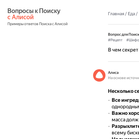
Вопросы к Поиску 
Главная
/
Еда
/
с Алисой
Примеры ответов Поиска с Алисой
Вопрос для Поиск
#Рецепт
#Шифо
В чем секрет
Алиса
На основе источ
Несколько с
Все ингре
однородным
Важно хоро
масса должн
Разрыхлите
всему биск