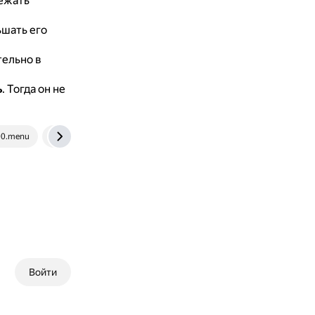
ежать
ьшать его
тельно в
ь
.
Тогда он не
00.menu
sladkiexroniki.ru
Войти