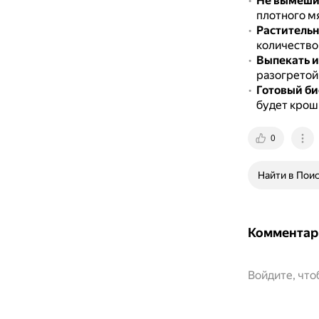
Не вымешив
плотного м
Растительн
количество,
Выпекать и
разогретой
Готовый би
будет крош
0
Найти в Пои
Комментар
Войдите, чт