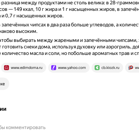
о разница между продуктами не столь велика: в 28-граммов
ов — 149 ккал, 10 г жира и 1 г насыщенных жиров, в запечё
а и 0,7 г насыщенных жиров.
в запечённых чипсах в два раза больше углеводов, а количес
наково высоким.
 чтобы выбирать между жареными и запечёнными чипсами,
готовить снеки дома, используя духовку или аэрогриль, до
количество масла и соли, но побольше ароматных трав и с
www.edimdoma.ru
www.yahoo.com
cb.kiozk.ru
ww
ске
ии
обы комментировать