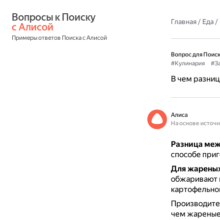
Вопросы к Поиску 
Главная
/
Еда
/
с Алисой
Примеры ответов Поиска с Алисой
Вопрос для Поиск
#Кулинария
#За
В чем разни
Алиса
На основе источ
Разница ме
способе приг
Для жареных
обжаривают 
картофельног
Производител
чем жареные