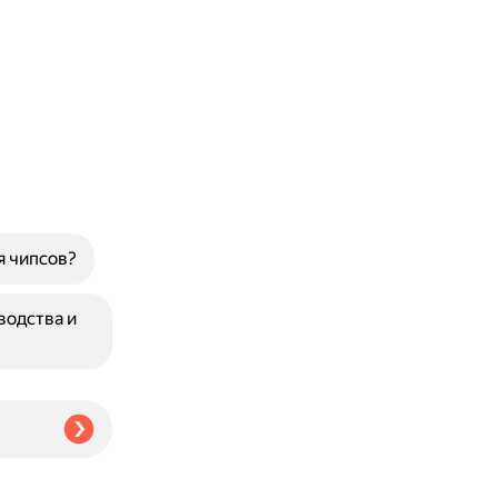
я чипсов?
водства и