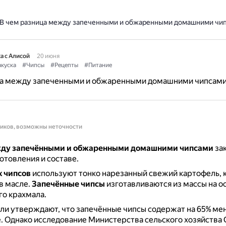
В чем разница между запеченными и обжаренными домашними чи
а с Алисой
20 июня
куска
#Чипсы
#Рецепты
#Питание
ца между запеченными и обжаренными домашними чипсам
ников, возможны неточности
жду запечёнными и обжаренными домашними чипсами
зак
отовления и составе.
 чипсов
используют тонко нарезанный свежий картофель, 
в масле.
Запечённые чипсы
изготавливаются из массы на о
о крахмала.
и утверждают, что запечённые чипсы содержат на 65% ме
.
Однако исследование Министерства сельского хозяйства