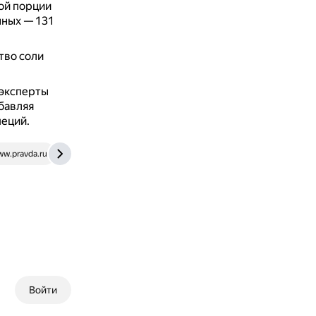
ой порции
нных — 131
тво соли
 эксперты
бавляя
пеций.
w.pravda.ru
otvet.mail.ru
Войти