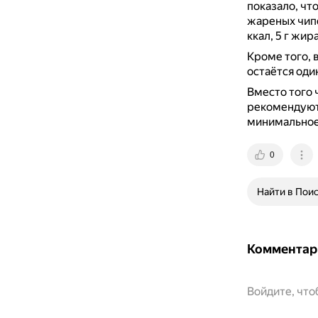
показало, чт
жареных чипс
ккал, 5 г жир
Кроме того, 
остаётся оди
Вместо того
рекомендуют 
минимальное 
0
Найти в Пои
Комментар
Войдите, чт