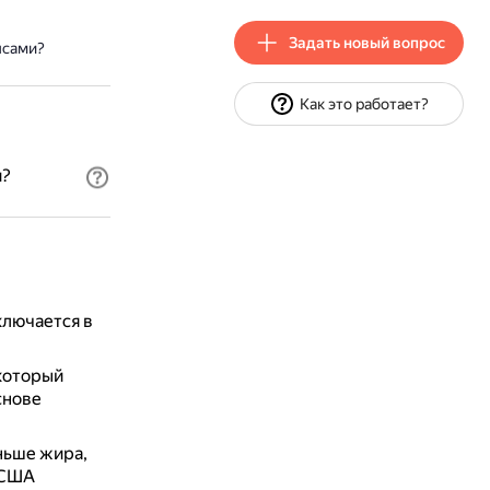
Задать новый вопрос
псами?
Как это работает?
и?
лючается в
который
снове
ньше жира,
 США