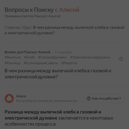
Вопросы к Поиску 
с Алисой
Примеры ответов Поиска с Алисой
Главная
/
Еда
/
В чем разница между выпечкой хлеба в газовой
и электрической духовке?
Вопрос для Поиска с Алисой
31 декабря
#Выпечка
#Хлеб
#ГазоваяДуховка
#ЭлектрическаяДуховка
#Разница
#КулинарныеСоветы
#Рецепты
В чем разница между выпечкой хлеба в газовой и
электрической духовке?
Алиса
Как это работает?
На основе источников, возможны неточности
Разница между выпечкой хлеба в газовой и
электрической духовке
заключается в некоторых
особенностях процесса: