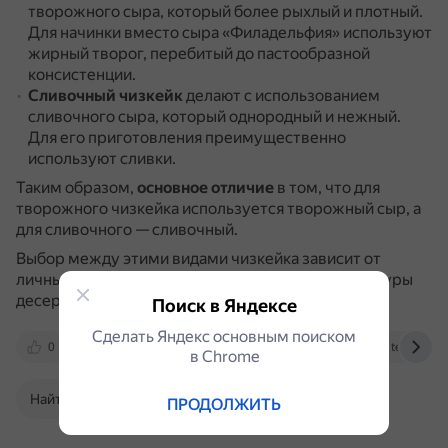
творожного сыра, который более рыхлый и плотный.
Для начинки вместо сыра «Филадельфия» используют
жирный творог, перебитый до пастообразной
консистенции.
Сливочный чизкейк
делают с использованием
сливочного сыра, который однородный и нежный.
Для его приготовления преимущественно
используют сливки.
Таким образом,
основное отличие
в том, что для
творожного чизкейка используется творожный сыр, а
для сливочного — сливочный.
Выбор между этими видами чизкейка зависит от
личных предпочтений и желаемого вкуса и текстуры
десерта.
Поиск в Яндексе
Сделать Яндекс основным поиском
0
dzen.ru
paulinecakeclub.ru
telegra.ph
в Сhrome
Найти в Поиске
ПРОДОЛЖИТЬ