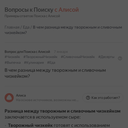
Вопросы к Поиску 
с Алисой
Примеры ответов Поиска с Алисой
Главная
/
Еда
/
В чем разница между творожным и сливочным
чизкейком?
Вопрос для Поиска с Алисой
7 января
#Чизкейк
#ТворожныйЧизкейк
#СливочныйЧизкейк
#Десерты
#Выпечка
#Кулинария
#Еда
В чем разница между творожным и сливочным
чизкейком?
Алиса
Как это работает?
На основе источников, возможны неточности
Разница между творожным и сливочным чизкейком
заключается в используемом сыре:
Творожный чизкейк
готовят с использованием