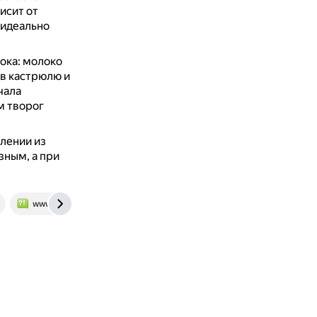
исит от
 идеально
ока: молоко
 в кастрюлю и
чала
м творог
влении из
ным, а при
www.bolshoyvopros.ru
rutxt.ru
dzen.ru
fabricato