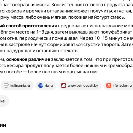
я пастообразная масса.
Консистенция готового продукта зав
о кефира и времени оттаивания: может получиться густая,
му масса, либо очень мягкая, похожая на йогурт смесь.
й способ приготовления
предполагает использование мол
тёплом месте на 1–3 дня, затем выкладывают полуфабрикат
бом огне, периодически помешивая.
Через 10–15 минут с на
я в кастрюле начнут формироваться сгустки творога.
Зате
т на дуршлаг и оставляют стекать.
ом,
основное различие
заключается в том, что при пригото
го кефира продукт получается более нежным и кремообраз
м способе — более плотным и рассыпчатым.
kulinarnia.ru
ria.ru
www.belnovosti.by
lifehacker.ru
ске
ии