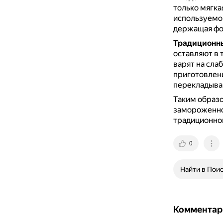
только мягка
используемог
держащая фор
Традиционны
оставляют в 
варят на сла
приготовлени
перекладываю
Таким образ
замороженно
традиционно
0
Найти в Пои
Комментар