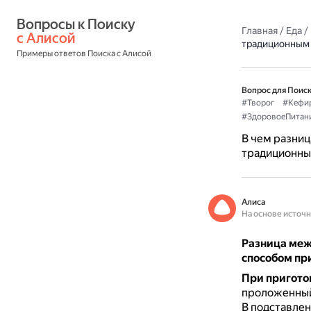
Вопросы к Поиску 
Главная
/
Еда
/
с Алисой
традиционным
Примеры ответов Поиска с Алисой
Вопрос для Поиск
#Творог
#Кефи
#ЗдоровоеПитан
В чем разниц
традиционны
Алиса
На основе источ
Разница меж
способом пр
При пригото
проложенный
В подставлен