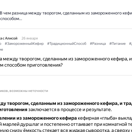
В чем разница между творогом, сделанным из замороженного кефи
 способом…
а с Алисой
26 января
р
#ЗамороженныйКефир
#ТрадиционныйСпособ
#Разница
#Питание
#
ие
а между творогом, сделанным из замороженного кефира, и
м способом приготовления?
ников, возможны неточности
ду творогом, сделанным из замороженного кефира, и т
иготовления
заключается в процессе и результате.
влении из замороженного кефира
кефирная «глыба» выкла
 марлей дуршлаг и постепенно оттаивает при комнатной т
ную снизу ёмкость стекает вся жидкая сыворотка, а сверху 