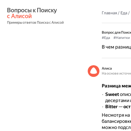
Вопросы к Поиску 
Главная
/
Еда
/
с Алисой
Примеры ответов Поиска с Алисой
Вопрос для Поиск
#Еда
#Напитки
В чем разница
Алиса
На основе источ
Разница межд
Sweet
опис
десертами 
Bitter
—
ост
Несмотря на 
балансировке
можно подсла