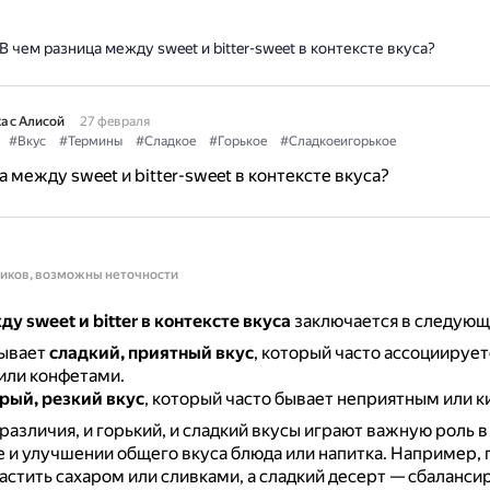
В чем разница между sweet и bitter-sweet в контексте вкуса?
а с Алисой
27 февраля
#Вкус
#Термины
#Сладкое
#Горькое
#Сладкоеигорькое
 между sweet и bitter-sweet в контексте вкуса?
ников, возможны неточности
у sweet и bitter в контексте вкуса
заключается в следующ
ывает
сладкий, приятный вкус
, который часто ассоциирует
или конфетами.
рый, резкий вкус
, который часто бывает неприятным или к
различия, и горький, и сладкий вкусы играют важную роль в
 и улучшении общего вкуса блюда или напитка.
Например, 
стить сахаром или сливками, а сладкий десерт — сбаланси