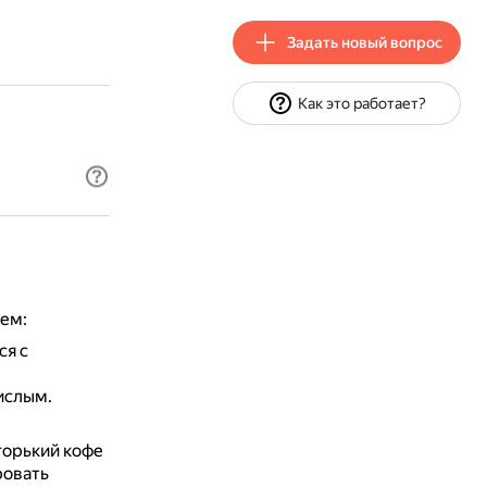
Задать новый вопрос
Как это работает?
ем:
ся с
ислым.
горький кофе
ровать