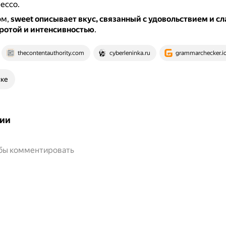
ессо.
ом,
sweet описывает вкус, связанный с удовольствием и сл
стротой и интенсивностью
.
thecontentauthority.com
cyberleninka.ru
grammarchecker.i
ске
ии
обы комментировать