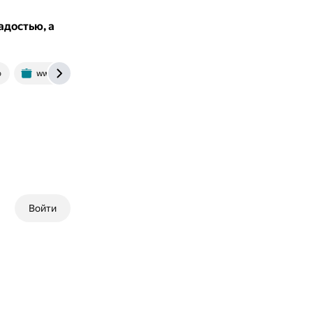
адостью, а
o
www.seriouseats.com
thisvsthat.io
Войти