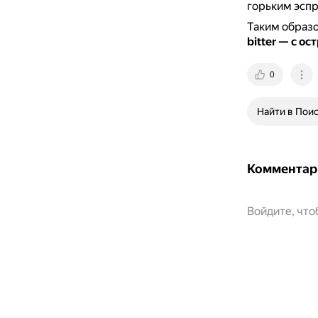
горьким эспр
Таким образ
bitter — с о
0
Найти в Пои
Комментар
Войдите, чт