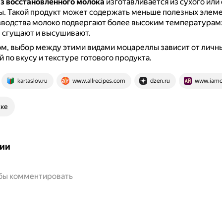
з восстановленного молока
изготавливается из сухого или
ы.
Такой продукт может содержать меньше полезных элемен
зводства молоко подвергают более высоким температурам
 сгущают и высушивают.
м, выбор между этими видами моцареллы зависит от личн
 по вкусу и текстуре готового продукта.
kartaslov.ru
www.allrecipes.com
dzen.ru
www.iamc
ске
ии
обы комментировать