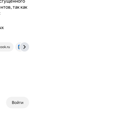
 сгущённого
тов, так как
:
ых
ook.ru
otvet.mail.ru
Войти