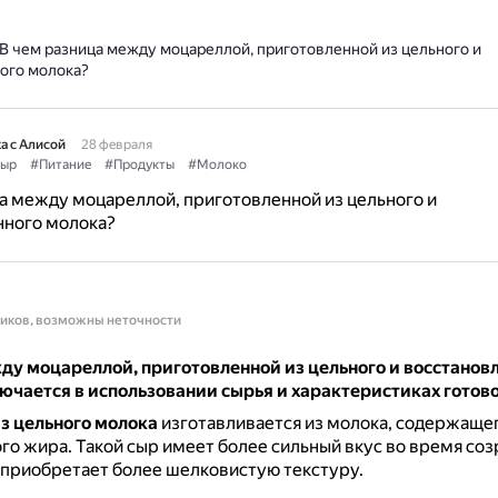
В чем разница между моцареллой, приготовленной из цельного и
ого молока?
а с Алисой
28 февраля
ыр
#Питание
#Продукты
#Молоко
а между моцареллой, приготовленной из цельного и
нного молока?
ников, возможны неточности
ду моцареллой, приготовленной из цельного и восстанов
ючается в использовании сырья и характеристиках готов
з цельного молока
изготавливается из молока, содержащего
ого жира.
Такой сыр имеет более сильный вкус во время соз
приобретает более шелковистую текстуру.