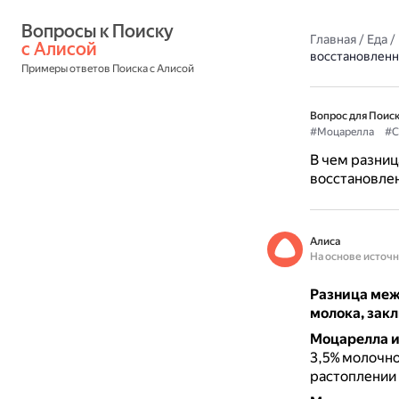
Вопросы к Поиску 
Главная
/
Еда
/
с Алисой
восстановленн
Примеры ответов Поиска с Алисой
Вопрос для Поиск
#Моцарелла
#С
В чем разниц
восстановле
Алиса
На основе источ
Разница меж
молока, закл
Моцарелла и
3,5% молочн
растоплении 