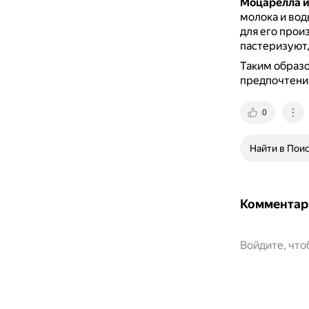
Моцарелла и
молока и вод
для его прои
пастеризуют,
Таким образо
предпочтений
0
Найти в Пои
Комментар
Войдите, чт