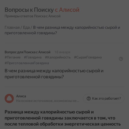
Вопросы к Поиску 
с Алисой
Примеры ответов Поиска с Алисой
Главная
/
Еда
/
В чем разница между калорийностью сырой и
приготовленной говядины?
Вопрос для Поиска с Алисой
18 января
#Питание
#Говядина
#Калорийность
#СыраяГовядина
#ПриготовленнаяГовядина
В чем разница между калорийностью сырой и
приготовленной говядины?
Алиса
Как это работает?
На основе источников, возможны неточности
Разница между калорийностью сырой и
приготовленной говядины заключается в том, что
после тепловой обработки энергетическая ценность