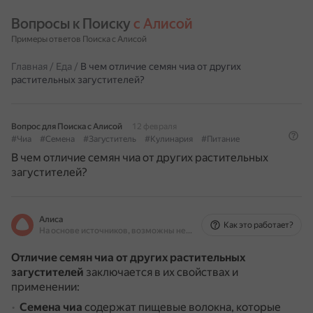
Вопросы к Поиску 
с Алисой
Примеры ответов Поиска с Алисой
Главная
/
Еда
/
В чем отличие семян чиа от других
растительных загустителей?
Вопрос для Поиска с Алисой
12 февраля
#Чиа
#Семена
#Загуститель
#Кулинария
#Питание
В чем отличие семян чиа от других растительных
загустителей?
Алиса
Как это работает?
На основе источников, возможны неточности
Отличие семян чиа от других растительных
загустителей
заключается в их свойствах и
применении:
Семена чиа
содержат пищевые волокна, которые