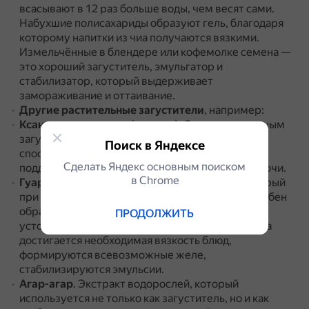
всасывают в 12 раз больше воды, чем весят сами.
Набухшие полисахариды образуют гель, благодаря
которому напитки из чиа получаются вязкими.
Измельчённые в блендере или кофемолке семена —
это хороший загуститель, эмульгатор и
стабилизатор, который выдерживает
замораживание и оттаивание.
Другие растительные загустители
, например:
Ксантановая камедь
(ксантан).
Считается сильным
загустителем, который отлично проявляет свои
Поиск в Яндексе
способности в холодной и горячей среде.
Не
Сделать Яндекс основным поиском
поддаётся влиянию ферментов, кислот или щёлочи.
в Сhrome
Гуаровая камедь
.
Растительный полимер, который
при растворении в воде и иных жидкостях способен
образовывать гелеобразные консистенции,
ПРОДОЛЖИТЬ
устойчивые к замораживанию.
С помощью гуара
достигается необходимая вязкость блюд,
формируются всевозможные желе,
стабилизируются эмульсии.
Агар-агар
.
Экстракт водорослей, который
используется не только как загуститель, но и как