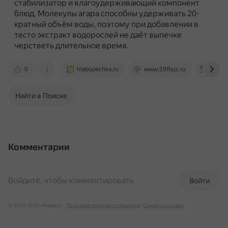
стабилизатор и влагоудерживающий компонент
блюд.
Молекулы агара способны удерживать 20-
кратный объём воды, поэтому при добавлении в
тесто экстракт водорослей не даёт выпечке
черстветь длительное время.
0
hlebopechka.ru
www.59fbuz.ru
hij.ru
Найти в Поиске
Комментарии
Войдите, чтобы комментировать
Войти
© 2026 ООО «Яндекс»
Пользовательское соглашение
Связаться с нами