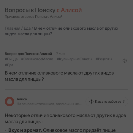
Вопросы к Поиску 
с Алисой
Примеры ответов Поиска с Алисой
Главная
/
Еда
/
В чем отличие оливкового масла от других
видов масла для пиццы?
Вопрос для Поиска с Алисой
7 мая
#Пицца
#ОливковоеМасло
#КулинарныеСоветы
#Рецепты
#Еда
В чем отличие оливкового масла от других видов
масла для пиццы?
Алиса
Как это работает?
На основе источников, возможны неточности
Некоторые отличия оливкового масла от других видов
масла для пиццы:
Вкус и аромат
.
Оливковое масло придаёт пицце