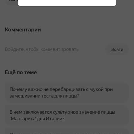
Комментарии
Войдите, чтобы комментировать
Войти
Ещё по теме
Почему важно не перебарщивать с мукой при
замешивании теста для пиццы?
В чем заключается культурное значение пиццы
'Маргарита' для Италии?