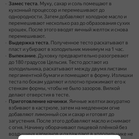
Замес теста
.
Муку, сахар и соль помещают в
кухонный процессор и перемешивают до
однородности.
Затем добавляют холодное масло и
перемешивают несколько раз до образования сухих
крошек.
После этого вводят яичный желток и снова
перемешивают.
Выдержка теста
.
Полученное тесто раскатывают в
пласт и убирают в холодильник минимум на 1 час.
Выпекание
.
Духовку предварительно разогревают
до 180 градусов Цельсия.
Тесто достают из
холодильника, раскатывают между двумя листами
пергаментной бумаги и помещают в форму.
Излишки
теста по бокам удаляют и плотно прижимают его к
стенкам формы, чтобы не было зазоров.
Вилкой
делают отверстия в тесте.
Приготовление начинки
.
Яичные желтки аккуратно
взбивают в кастрюле, затем на медленном огне
добавляют лимонный сок и сахар и готовят до
загустения.
После этого добавляют масло и снимают
с огня.
Начинку оборачивают пищевой плёнкой без
воздушных карманов и охлаждают в холодильнике не