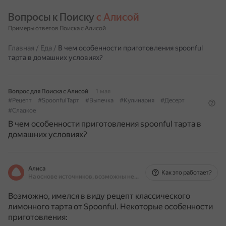
Вопросы к Поиску 
с Алисой
Примеры ответов Поиска с Алисой
Главная
/
Еда
/
В чем особенности приготовления spoonful
тарта в домашних условиях?
Вопрос для Поиска с Алисой
1 мая
#Рецепт
#SpoonfulТарт
#Выпечка
#Кулинария
#Десерт
#Сладкое
В чем особенности приготовления spoonful тарта в
домашних условиях?
Алиса
Как это работает?
На основе источников, возможны неточности
Возможно, имелся в виду рецепт классического
лимонного тарта от Spoonful.
Некоторые особенности
приготовления: