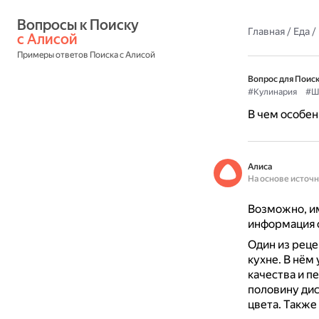
Вопросы к Поиску 
Главная
/
Еда
/
с Алисой
Примеры ответов Поиска с Алисой
Вопрос для Поиск
#Кулинария
#Ш
В чем особен
Алиса
На основе источ
Возможно, им
информация о
Один из реце
кухне.
В нём 
качества и п
половину дис
цвета.
Также 