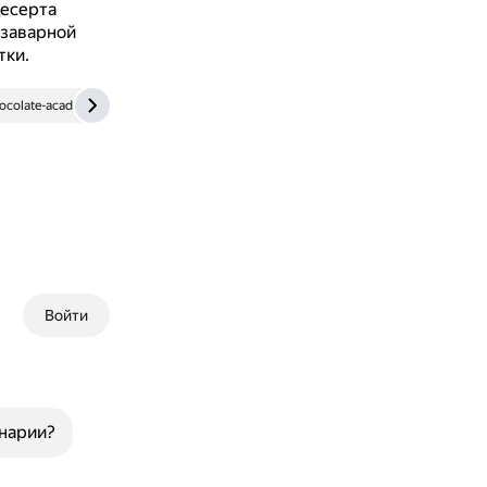
десерта
 заварной
тки.
ocolate-academy.com
foodsguy.com
Войти
инарии?