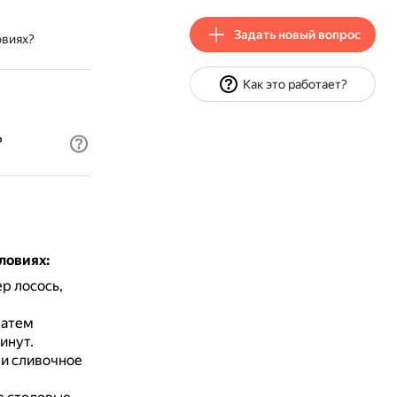
Задать новый вопрос
овиях?
Как это работает?
?
ловиях:
р лосось,
атем
инут.
 и сливочное