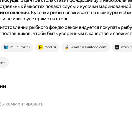
 посуды
.
В центре стола ставят фондюшницу и необходимы
 отдельных ёмкостях подают соусы и кусочки маринованной
риготовления
.
Кусочки рыбы насаживают на шампуры и обж
ьоне или соусе прямо на столе.
иготовлении рыбного фондю рекомендуется покупать рыбу
поставщиков, чтобы быть уверенным в качестве и свежест
multiurok.ru
food.ru
www.russianfood.com
dzen.r
ске
ии
обы комментировать