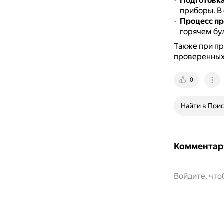
Подготовка
приборы.
В
Процесс п
горячем бул
Также при пр
проверенных 
0
Найти в Пои
Комментар
Войдите, чт