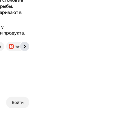
е столовые
 рыбы.
аривают в
 у
и продукта.
u
www.tveda.ru
Войти