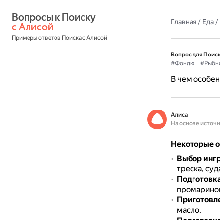
Вопросы к Поиску 
Главная
/
Еда
/
с Алисой
Примеры ответов Поиска с Алисой
Вопрос для Поиск
#Фондю
#Рыбн
В чем особен
Алиса
На основе источ
Некоторые о
Выбор инг
треска, суд
Подготовк
промаринов
Приготовл
масло.