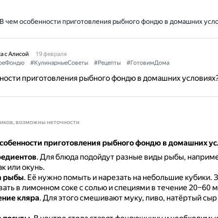
В чем особенности приготовления рыбного фондю в домашних усл
а с Алисой
19 февраля
оеФондю
#КулинарныеСоветы
#Рецепты
#ГотовимДома
ности приготовления рыбного фондю в домашних условиях
ников, возможны неточности
собенности приготовления рыбного фондю в домашних ус
редиентов
.
Для блюда подойдут разные виды рыбы, наприме
ак или окунь.
а рыбы
.
Её нужно помыть и нарезать на небольшие кубики.
З
ать в лимонном соке с солью и специями в течение 20–60 м
ение кляра
.
Для этого смешивают муку, пиво, натёртый сыр