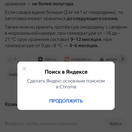
хранения —
не более полугода
.
Если сахара вдвое больше (2 кг на 1 кг смородины), то
заготовка может храниться
до следующего сезона
.
Также можно хранить протёртую смородину с сахаром
в морозильной камере: при температуре от –16 до –
21 °С срок хранения составит
9–12 месяцев
, при
температуре от 0 до –8 °С —
4–6 месяцев
.
0
dzen.ru
vsedeserti.ru
webpudding.ru
Поиск в Яндексе
Найти в Поиске
Сделать Яндекс основным поиском
в Сhrome
ПРОДОЛЖИТЬ
Комментарии
Войдите, чтобы комментировать
Войти