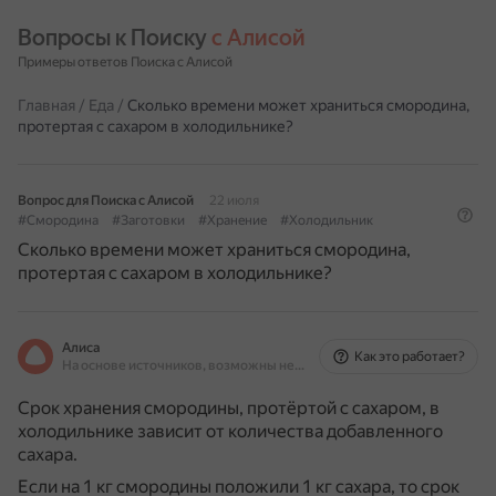
Вопросы к Поиску 
с Алисой
Примеры ответов Поиска с Алисой
Главная
/
Еда
/
Сколько времени может храниться смородина,
протертая с сахаром в холодильнике?
Вопрос для Поиска с Алисой
22 июля
#Смородина
#Заготовки
#Хранение
#Холодильник
Сколько времени может храниться смородина,
протертая с сахаром в холодильнике?
Алиса
Как это работает?
На основе источников, возможны неточности
Срок хранения смородины, протёртой с сахаром, в
холодильнике зависит от количества добавленного
сахара.
Если на 1 кг смородины положили 1 кг сахара, то срок