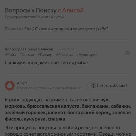
Вопросы к Поиску 
с Алисой
Примеры ответов Поиска с Алисой
Главная
/
Еда
/
С какими овощами сочетается рыба?
Вопрос для Поиска с Алисой
22 ноября
#Рыба
#Овощи
#Гарнир
#Рецепты
#Кулинария
С какими овощами сочетается рыба?
Алиса
Как это работает?
На основе источников, возможны неточности
К рыбе подходят, например, такие овощи:
лук,
морковь, брюссельская капуста, баклажаны, кабачки,
зелёный горошек, шпинат, болгарский перец, зелёная
фасоль, кукуруза, спаржа
.
Эти продукты подходят к любой рыбе, но особенно
хорошо сочетаются с жирными сортами.
Овощи можно