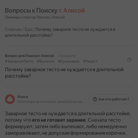
Вопросы к Поиску 
с Алисой
Примеры ответов Поиска с Алисой
Главная
/
Еда
/
Почему заварное тесто не нуждается в
длительной расстойке?
Вопрос для Поиска с Алисой
4 февраля
#ЗаварноеТесто
#Выпечка
#Кулинария
#Рецепт
Почему заварное тесто не нуждается в длительной
расстойке?
Алиса
Как это работает?
На основе источников, возможны неточности
Заварное тесто не нуждается в длительной расстойке,
потому что
его не готовят заранее
.
Сначала тесто
формируют, затем либо выпекают, либо немедленно
замораживают, не допуская формирования корочки.