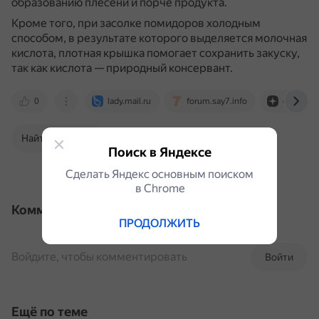
образованию плесени и порче продукта.
Кроме того, при засолке помидоров холодным
способом, в результате которого выделяется молочная
кислота, плотная крышка помогает сохранить закуску,
так как кислота — природный консервант.
0
lady.mail.ru
forum.say7.info
dzen.ru
Найти в Поиске
Поиск в Яндексе
Сделать Яндекс основным поиском
в Сhrome
Комментарии
ПРОДОЛЖИТЬ
Войдите, чтобы комментировать
Войти
Ещё по теме