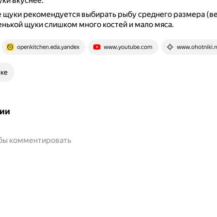
уки вкуснее.
 щуки рекомендуется выбирать рыбу среднего размера (вес
ленькой щуки слишком много костей и мало мяса.
openkitchen.eda.yandex
www.youtube.com
www.ohotniki.r
ске
ии
обы комментировать