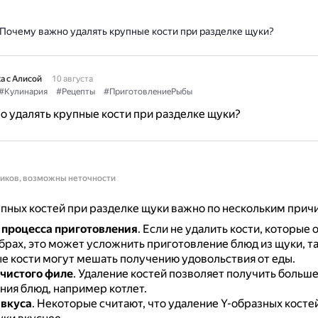
Почему важно удалять крупные кости при разделке щуки?
а с Алисой
10 августа
#Кулинария
#Рецепты
#ПриготовлениеРыбы
 удалять крупные кости при разделке щуки?
ников, возможны неточности
пных костей при разделке щуки важно по нескольким прич
процесса приготовления
.
Если не удалить кости, которые 
брах, это может усложнить приготовление блюд из щуки, та
е кости могут мешать получению удовольствия от еды.
чистого филе
.
Удаление костей позволяет получить больше
ния блюд, например котлет.
 вкуса
.
Некоторые считают, что удаление Y-образных косте