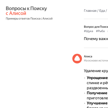
Вопросы к Поиску 
Главная
/
Еда
/
с Алисой
Примеры ответов Поиска с Алисой
Вопрос для Поиск
#Щука
#Рыба
Почему важно
Алиса
На основе источ
Удаление кру
Упрощение 
спинке и рё
раздвоенны
Получение 
приготовле
Улучшение