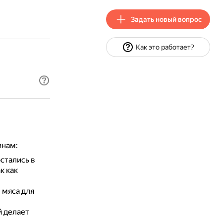
Задать новый вопрос
Как это работает?
инам:
остались в
к как
 мяса для
й делает