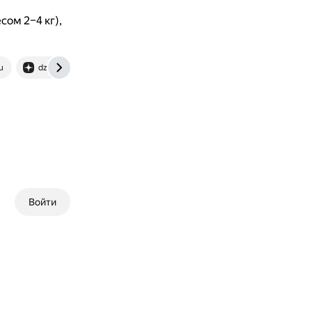
ом 2–4 кг),
u
dzen.ru
www.wikihow.com
Войти