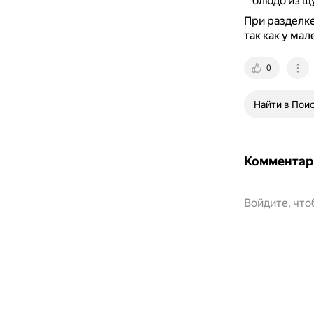
блюдо из щ
При разделке
так как у ма
0
Найти в Пои
Комментар
Войдите, чт