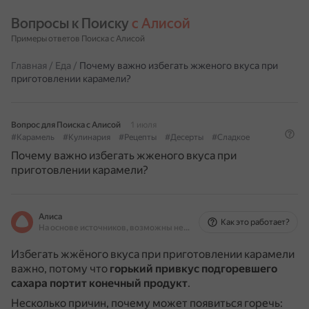
Вопросы к Поиску 
с Алисой
Примеры ответов Поиска с Алисой
Главная
/
Еда
/
Почему важно избегать жженого вкуса при
приготовлении карамели?
Вопрос для Поиска с Алисой
1 июля
#Карамель
#Кулинария
#Рецепты
#Десерты
#Сладкое
Почему важно избегать жженого вкуса при
приготовлении карамели?
Алиса
Как это работает?
На основе источников, возможны неточности
Избегать жжёного вкуса при приготовлении карамели
важно, потому что
горький привкус подгоревшего
сахара портит конечный продукт
.
Несколько причин, почему может появиться горечь: