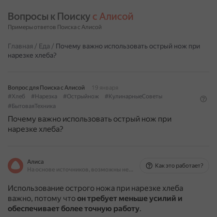
Вопросы к Поиску 
с Алисой
Примеры ответов Поиска с Алисой
Главная
/
Еда
/
Почему важно использовать острый нож при
нарезке хлеба?
Вопрос для Поиска с Алисой
19 января
#Хлеб
#Нарезка
#Острыйнож
#КулинарныеСоветы
#БытоваяТехника
Почему важно использовать острый нож при
нарезке хлеба?
Алиса
Как это работает?
На основе источников, возможны неточности
Использование острого ножа при нарезке хлеба
важно, потому что
он требует меньше усилий и
обеспечивает более точную работу
.