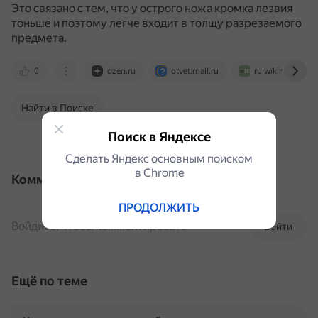
Это связано с тем, что у острого ножа кромка лезвия
тоньше и поэтому легче входит в толщу разрезаемого
предмета.
0
dzen.ru
otvet.mail.ru
ru.wikihow.com
Найти в Поиске
Поиск в Яндексе
Сделать Яндекс основным поиском
в Сhrome
Комментарии
ПРОДОЛЖИТЬ
Войдите, чтобы комментировать
Войти
Ещё по теме