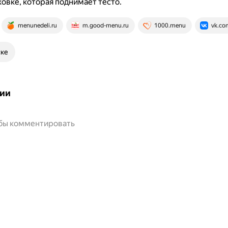
ховке, которая поднимает тесто.
menunedeli.ru
m.good-menu.ru
1000.menu
vk.co
ске
ии
обы комментировать