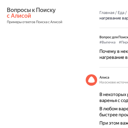
Вопросы к Поиску 
Главная
/
Еда
/
с Алисой
нагревание вар
Примеры ответов Поиска с Алисой
Вопрос для Поиск
#Выпечка
#Пир
Почему в нек
нагревание в
Алиса
На основе источ
В некоторых 
варенья с со
В любом варе
быстрее прои
При этом важ