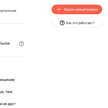
Задать новый вопрос
арительное
Как это работает?
льное
смешение
ье, тем
и не даст