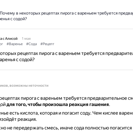
Почему в некоторых рецептах пирога с вареньем требуется предв
енья с содой?
а с Алисой
1 мая
ог
#Варенье
#Сода
#Рецепт
оторых рецептах пирога с вареньем требуется предварите
аренья с содой?
ников, возможны неточности
рецептах пирога с вареньем требуется предварительное 
дой
для того, чтобы произошла реакция гашения
.
нье есть кислота, которая и погасит соду.
Чем кислее варен
зойдёт реакция.
но не передержать смесь, иначе сода полностью погасится 