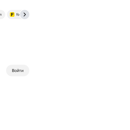
m
food.ru
Войти