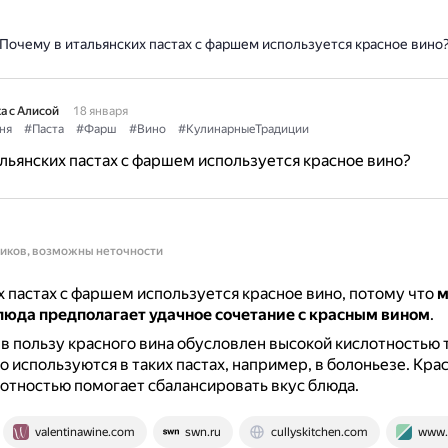
Почему в итальянских пастах с фаршем используется красное вино
а с Алисой
18 января
ня
#Паста
#Фарш
#Вино
#КулинарныеТрадиции
льянских пастах с фаршем используется красное вино?
ников, возможны неточности
х пастах с фаршем используется красное вино, потому что
м
люда предполагает удачное сочетание с красным вином
.
в пользу красного вина обусловлен высокой кислотностью 
о используются в таких пастах, например, в болоньезе.
Крас
отностью помогает сбалансировать вкус блюда.
valentinawine.com
swn.ru
cullyskitchen.com
www.r