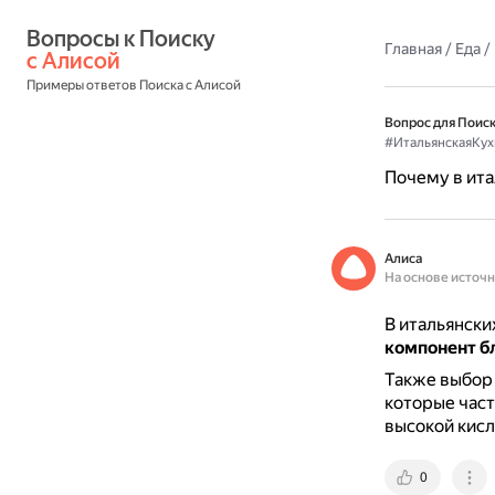
Вопросы к Поиску 
Главная
/
Еда
/
с Алисой
Примеры ответов Поиска с Алисой
Вопрос для Поиск
#ИтальянскаяКух
Почему в ита
Алиса
На основе источ
В итальянски
компонент б
Также выбор 
которые част
высокой кисл
0