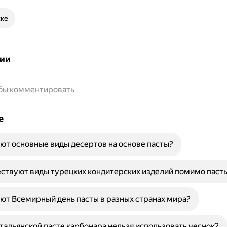
ске
ии
обы комментировать
е
ют основные виды десертов на основе пасты?
ствуют виды турецких кондитерских изделий помимо паст
ют Всемирный день пасты в разных странах мира?
тальянской пасте карбонара нельзя использовать чеснок?