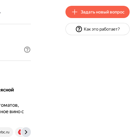
Задать новый вопрос
?
Как это работает?
ясной
томатов,
ное вино с
bc.ru
itsmywine.ru