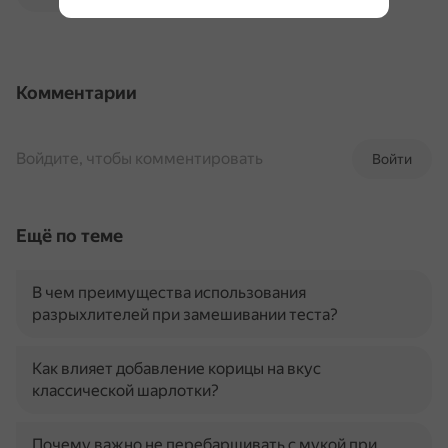
Комментарии
Войдите, чтобы комментировать
Войти
Ещё по теме
В чем преимущества использования
разрыхлителей при замешивании теста?
Как влияет добавление корицы на вкус
классической шарлотки?
Почему важно не перебарщивать с мукой при