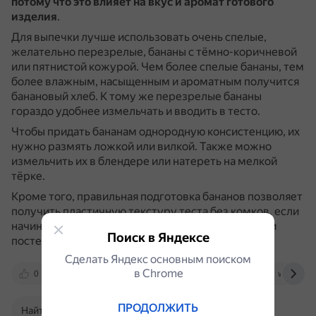
потому что это влияет на вкус и аромат готового
изделия
.
Для выпечки лучше использовать очень спелые,
желательно перезрелые, бананы с тёмно-коричневой
или пятнистой кожурой.
Чем более спелые бананы, тем
более влажным, насыщенным и ароматным получится
банановый хлеб.
К тому же перезрелые бананы
гораздо удобнее измельчать и вводить в тесто.
Чтобы придать бананам однородную консистенцию, их
нужно размять ложкой или вилкой.
Также можно
измельчить их в блендере или натереть на мелкой
тёрке.
Кроме того, правильная подготовка бананов позволяет
получить пластичную текстуру теста без комков, если
начинать со смешивания влажных ингредиентов и
Поиск в Яндексе
постепенно добавлять сухие.
Сделать Яндекс основным поиском
в Сhrome
0
dzen.ru
www.gastronom.ru
www.nur.
ПРОДОЛЖИТЬ
Найти в Поиске