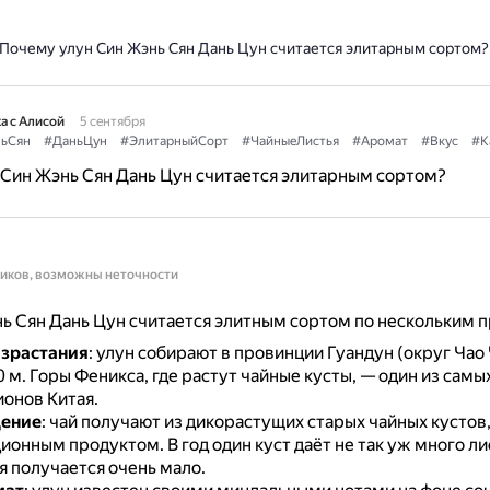
Почему улун Син Жэнь Сян Дань Цун считается элитарным сортом?
а с Алисой
5 сентября
ьСян
#ДаньЦун
#ЭлитарныйСорт
#ЧайныеЛистья
#Аромат
#Вкус
#К
Син Жэнь Сян Дань Цун считается элитарным сортом?
ников, возможны неточности
ь Сян Дань Цун считается элитным сортом по нескольким 
израстания
: улун собирают в провинции Гуандун (округ Чао 
0 м.
Горы Феникса, где растут чайные кусты, — один из самы
ионов Китая.
ение
: чай получают из дикорастущих старых чайных кустов,
ционным продуктом.
В год один куст даёт не так уж много ли
я получается очень мало.