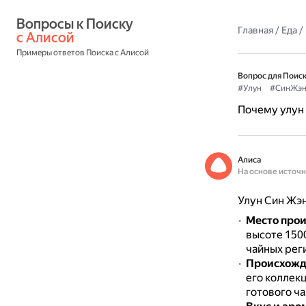
Вопросы к Поиску 
Главная
/
Еда
/
с Алисой
Примеры ответов Поиска с Алисой
Вопрос для Поиск
#Улун
#СинЖэн
Почему улун 
Алиса
На основе источ
Улун Син Жэн
Место про
высоте 150
чайных рег
Происхожд
его коллек
готового ча