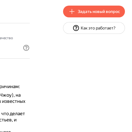
Задать новый вопрос
Как это работает?
ачество
причинам:
Чжоу), на
х известных
 что делает
стьев, и