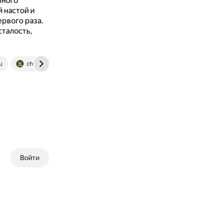
чного
 настой и
ервого раза.
сталость,
u
chainoteka.ru
Войти