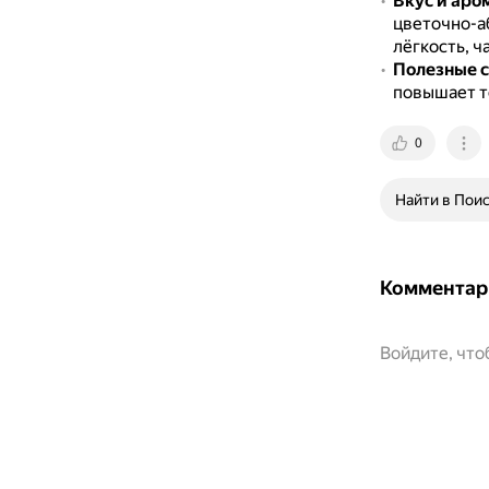
Вкус и аро
цветочно-а
лёгкость, ч
Полезные с
повышает т
0
Найти в Пои
Комментар
Войдите, чт