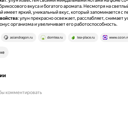
мат
: улун известен своими миндальными нотами на фоне со
брикосового вкуса и богатого аромата.
Несмотря на светлый
ай имеет яркий, уникальный вкус, который запоминается с п
войства
: улун прекрасно освежает, расслабляет, снимает у
онус организма и увеличивает его работоспособность.
asiandragon.ru
domtea.ru
tea-place.ru
www.ozon.r
ске
ии
обы комментировать