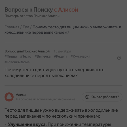
Вопросы к Поиску 
с Алисой
Примеры ответов Поиска с Алисой
Главная
/
Еда
/
Почему тесто для пиццы нужно выдерживать в
холодильнике перед выпеканием?
Вопрос для Поиска с Алисой
13 декабря
#Пицца
#Тесто
#Выпечка
#Рецепт
#Кулинария
#ГотовимДома
Почему тесто для пиццы нужно выдерживать в
холодильнике перед выпеканием?
Алиса
Как это работает?
На основе источников, возможны неточности
Тесто для пиццы нужно выдерживать в холодильнике
перед выпеканием по нескольким причинам:
Улучшение вкуса
.
При понижении температуры