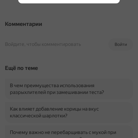
Комментарии
Войдите, чтобы комментировать
Войти
Ещё по теме
В чем преимущества использования
разрыхлителей при замешивании теста?
Как влияет добавление корицы на вкус
классической шарлотки?
Почему важно не перебарщивать с мукой при