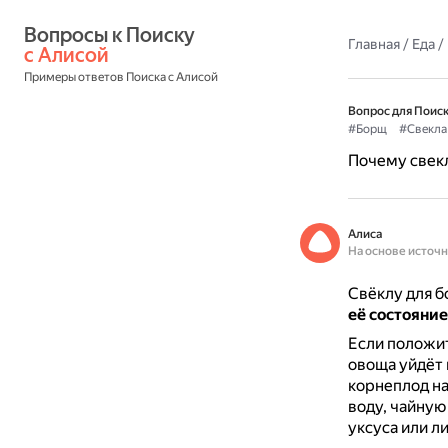
Вопросы к Поиску 
Главная
/
Еда
/
с Алисой
Примеры ответов Поиска с Алисой
Вопрос для Поиск
#Борщ
#Свекла
Почему свекл
Алиса
На основе источ
Свёклу для б
её состояние
Если положит
овоща уйдёт 
корнеплод на
воду, чайную
уксуса или л