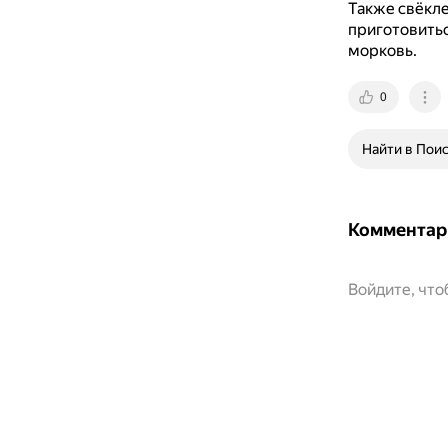
Также свёкле
приготовить
морковь.
0
Найти в Пои
Комментар
Войдите, чт