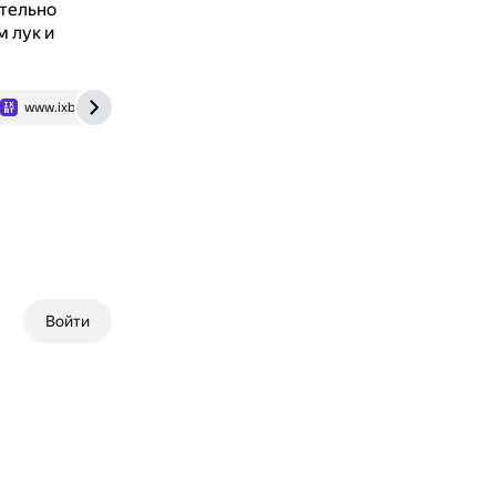
ательно
м лук и
www.ixbt.com
Войти