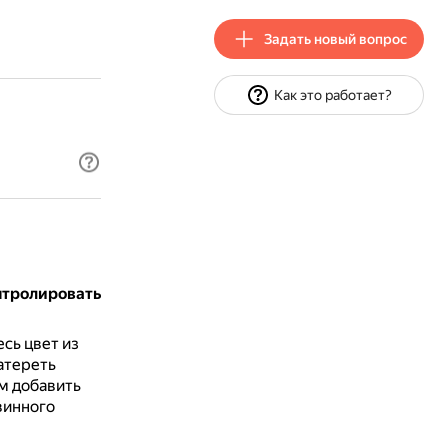
Задать новый вопрос
Как это работает?
нтролировать
сь цвет из
атереть
м добавить
винного