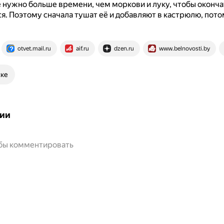
 нужно больше времени, чем моркови и луку, чтобы оконч
ся.
Поэтому сначала тушат её и добавляют в кастрюлю, пото
otvet.mail.ru
aif.ru
dzen.ru
www.belnovosti.by
ске
ии
обы комментировать