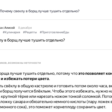
Почему свеклу в борщ лучше тушить отдельно?
а с Алисой
8 декабря
#Кулинария
#Рецепты
#ПриготовлениеЕды
у в борщ лучше тушить отдельно?
ников, возможны неточности
орща лучше тушить отдельно, потому что
это позволяет ко
 и избежать потери цвета
.
ь свёклу в общую кастрюлю и готовить потом около часа, ве
и борщ получится блёклым.
Чтобы этого избежать, нужно н
 крупной тёрке или нарезать ножом тонкой соломкой.
Пото
 ложку сахара и обязательно немного кислоты (пару ложек 
имонного сока), это поможет корнеплоду сохранить цвет.