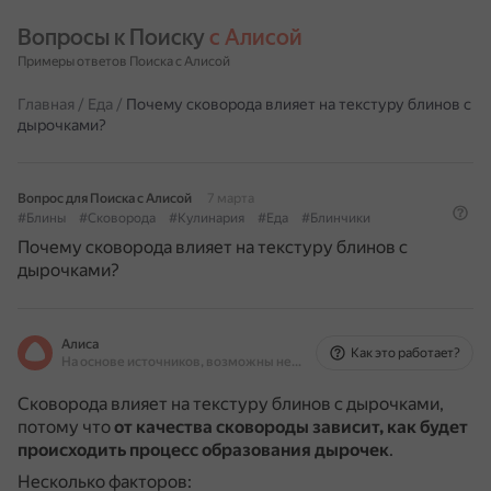
Вопросы к Поиску 
с Алисой
Примеры ответов Поиска с Алисой
Главная
/
Еда
/
Почему сковорода влияет на текстуру блинов с
дырочками?
Вопрос для Поиска с Алисой
7 марта
#Блины
#Сковорода
#Кулинария
#Еда
#Блинчики
Почему сковорода влияет на текстуру блинов с
дырочками?
Алиса
Как это работает?
На основе источников, возможны неточности
Сковорода влияет на текстуру блинов с дырочками,
потому что
от качества сковороды зависит, как будет
происходить процесс образования дырочек
.
Несколько факторов: