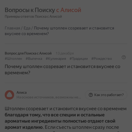
Вопросы к Поиску 
с Алисой
Примеры ответов Поиска с Алисой
Главная
/
Еда
/
Почему штоллен созревает и становится
вкуснее со временем?
Вопрос для Поиска с Алисой
13 декабря
#Штоллен
#Выпечка
#Кулинария
#Традиции
#Рождество
Почему штоллен созревает и становится вкуснее со
временем?
Алиса
Как это работает?
На основе источников, возможны неточности
Штоллен созревает и становится вкуснее со временем
благодаря тому, что все специи и остальные
ароматные ингредиенты полностью отдают свой
аромат изделию
.
Если съесть штоллен сразу после