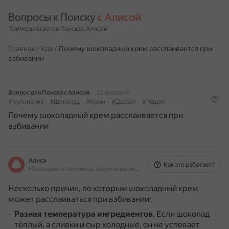
Вопросы к Поиску 
с Алисой
Примеры ответов Поиска с Алисой
Главная
/
Еда
/
Почему шоколадный крем расслаивается при
взбивании
Вопрос для Поиска с Алисой
22 февраля
#Кулинария
#Шоколад
#Крем
#Десерт
#Рецепт
Почему шоколадный крем расслаивается при
взбивании
Алиса
Как это работает?
На основе источников, возможны неточности
Несколько причин, по которым шоколадный крем
может расслаиваться при взбивании:
Разная температура ингредиентов
.
Если шоколад
тёплый, а сливки и сыр холодные, он не успевает