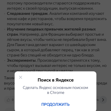
поэтому производители стараются поддерживать
интерес к своей продукции, выпуская новинки.
Следование трендам
.
Аналитики компаний изучают
меню кафе и ресторанов, чтобы вовремя предложить
покупателям новый вкус.
Изучение пищевых привычек жителей разных
стран
.
Например, для Франции выбирают простые и
лёгкие вкусы, чтобы чипсы не перебивали букет вина.
Для Пакистана делают вариант со швейцарским
сыром, в который добавляют перец, так как в этой
стране без специй не обходится ни одно блюдо.
Эксперименты
.
Производители стремятся к тому,
чтобы продукт вызывал интерес не только вкусом, но
и непривычной текстурой и цветом.
Таким образом, предложение необычных форм и
Поиск в Яндексе
вкусов помогает компаниям оставаться на шаг впереди
Сделать Яндекс основным поиском
и привлекать внимание покупателей.
в Сhrome
0
dzen.ru
producttoday.ru
hi-tech.mail.r
ПРОДОЛЖИТЬ