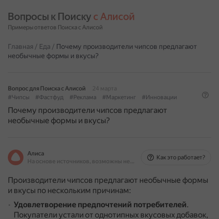
Вопросы к Поиску 
с Алисой
Примеры ответов Поиска с Алисой
Главная
/
Еда
/
Почему производители чипсов предлагают
необычные формы и вкусы?
Вопрос для Поиска с Алисой
24 марта
#Чипсы
#Фастфуд
#Реклама
#Маркетинг
#Инновации
Почему производители чипсов предлагают
необычные формы и вкусы?
Алиса
Как это работает?
На основе источников, возможны неточности
Производители чипсов предлагают необычные формы
и вкусы по нескольким причинам:
Удовлетворение предпочтений потребителей
.
Покупатели устали от однотипных вкусовых добавок,