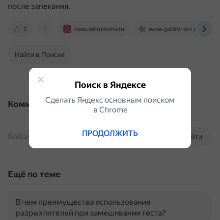
после запекания.
0
www.edimdoma.ru
www.gastronom.ru
Найти в Поиске
Поиск в Яндексе
Сделать Яндекс основным поиском
Комментарии
в Сhrome
ПРОДОЛЖИТЬ
Войдите, чтобы комментировать
Войти
Ещё по теме
В чем преимущества использования
разрыхлителей при замешивании теста?