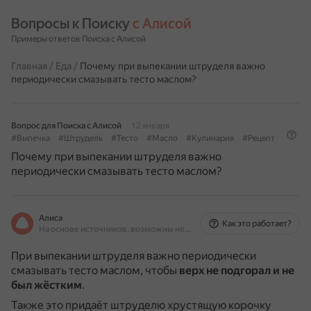
Вопросы к Поиску 
с Алисой
Примеры ответов Поиска с Алисой
Главная
/
Еда
/
Почему при выпекании штруделя важно
периодически смазывать тесто маслом?
Вопрос для Поиска с Алисой
12 января
#Выпечка
#Штрудель
#Тесто
#Масло
#Кулинария
#Рецепт
Почему при выпекании штруделя важно
периодически смазывать тесто маслом?
Алиса
Как это работает?
На основе источников, возможны неточности
При выпекании штруделя важно периодически
смазывать тесто маслом, чтобы
верх не подгорал и не
был жёстким
.
Также это придаёт штруделю хрустящую корочку