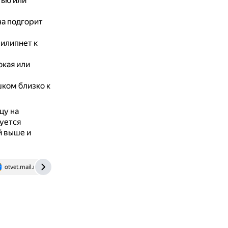
тью или
на подгорит
рилипнет к
кая или
шком близко к
цу на
уется
й выше и
otvet.mail.ru
www.povarenok.ru