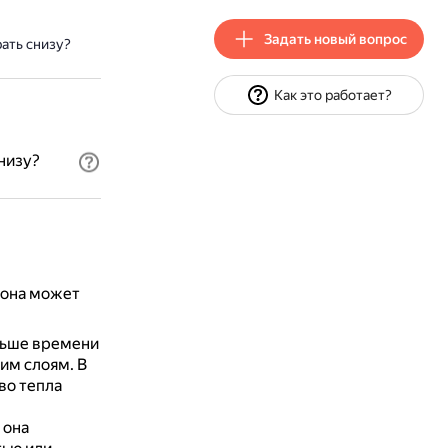
Задать новый вопрос
ать снизу?
Как это работает?
низу?
 она может
ольше времени
ним слоям.
В
во тепла
 она