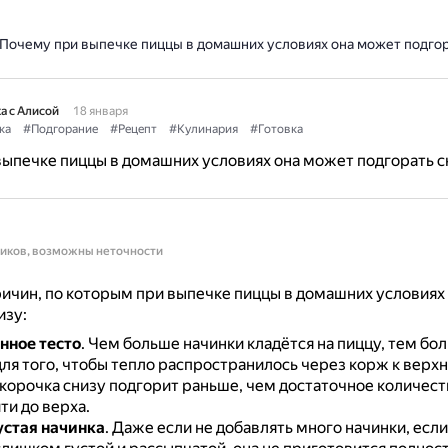
Почему при выпечке пиццы в домашних условиях она может подгор
а с Алисой
18 января
ка
#Подгорание
#Рецепт
#Кулинария
#Готовка
ыпечке пиццы в домашних условиях она может подгорать с
ников, возможны неточности
ичин, по которым при выпечке пиццы в домашних условиях
изу:
нное тесто
.
Чем больше начинки кладётся на пиццу, тем б
для того, чтобы тепло распространилось через корж к верх
 корочка снизу подгорит раньше, чем достаточное количест
ти до верха.
стая начинка
.
Даже если не добавлять много начинки, если