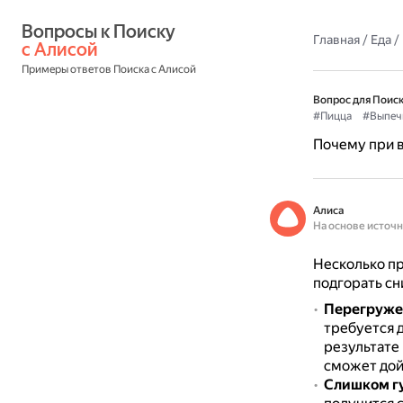
Вопросы к Поиску 
Главная
/
Еда
/
с Алисой
Примеры ответов Поиска с Алисой
Вопрос для Поиск
#Пицца
#Выпеч
Почему при в
Алиса
На основе источ
Несколько пр
подгорать сн
Перегруже
требуется 
результате
сможет дой
Слишком гу