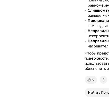
получится 
равномерно 
Слишком гу
раньше, че
Прилипание
камню для п
Неправиль
некорректн
Неправиль
нагревател
Чтобы предот
поверхности,
использовать
обеспечить 
0
Найти в Пои