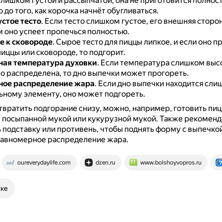
слишком густой и рассыпчатой, она не приготовится полнос
до того, как корочка начнёт обугливаться.
стое тесто
.
Если тесто слишком густое, его внешняя сторо
м оно успеет пропечься полностью.
 к сковороде
.
Сырое тесто для пиццы липкое, и если оно п
иццы или сковороде, то подгорит.
ная температура духовки
.
Если температура слишком высо
о распределена, то дно выпечки может прогореть.
ное распределение жара
.
Если дно выпечки находится сли
ьному элементу, оно может подгореть.
вратить подгорание снизу, можно, например, готовить пиц
 посыпанной мукой или кукурузной мукой.
Также рекоменд
 подставку или противень, чтобы поднять форму с выпечко
равномерное распределение жара.
oureverydaylife.com
dzen.ru
www.bolshoyvopros.ru
ске