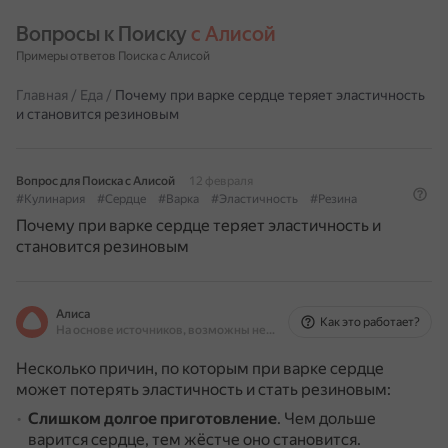
Вопросы к Поиску 
с Алисой
Примеры ответов Поиска с Алисой
Главная
/
Еда
/
Почему при варке сердце теряет эластичность
и становится резиновым
Вопрос для Поиска с Алисой
12 февраля
#Кулинария
#Сердце
#Варка
#Эластичность
#Резина
Почему при варке сердце теряет эластичность и
становится резиновым
Алиса
Как это работает?
На основе источников, возможны неточности
Несколько причин, по которым при варке сердце
может потерять эластичность и стать резиновым:
Слишком долгое приготовление
.
Чем дольше
варится сердце, тем жёстче оно становится.