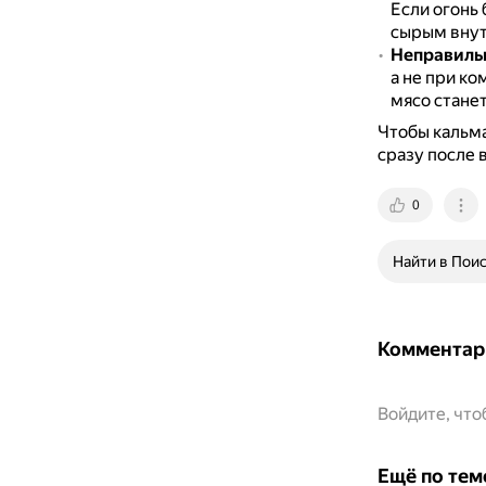
Если огонь
сырым внут
Неправиль
а не при к
мясо стане
Чтобы кальма
сразу после 
0
Найти в Пои
Комментар
Войдите, чт
Ещё по тем