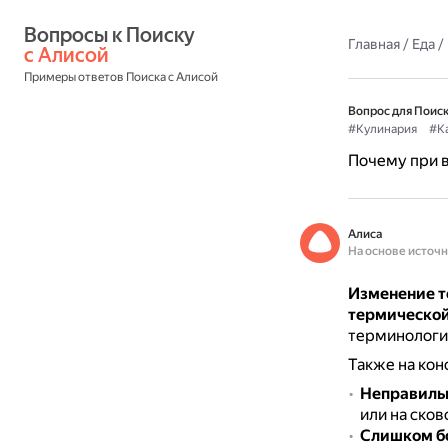
Вопросы к Поиску 
Главная
/
Еда
/
с Алисой
Примеры ответов Поиска с Алисой
Вопрос для Поиск
#Кулинария
#К
Почему при в
Алиса
На основе источ
Изменение т
термической
терминологии
Также на кон
Неправиль
или на сков
Слишком б