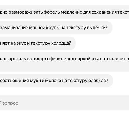
жно размораживать форель медленно для сохранения текс
 замачивание манной крупы на текстуру выпечки?
лияет на вкус и текстуру холодца?
но прокалывать картофель перед варкой и как это влияет н
 соотношение муки и молока на текстуру оладьев?