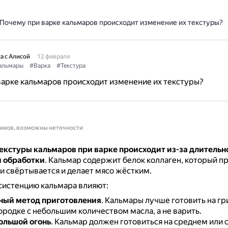
Почему при варке кальмаров происходит изменение их текстуры?
а с Алисой
12 февраля
альмары
#Варка
#Текстура
арке кальмаров происходит изменение их текстуры?
ников, возможны неточности
екстуры кальмаров при варке происходит из-за длительн
 обработки
.
Кальмар содержит белок коллаген, который п
 свёртывается и делает мясо жёстким.
систенцию кальмара влияют:
ный метод приготовления
.
Кальмары лучше готовить на гри
ородке с небольшим количеством масла, а не варить.
ольшой огонь
.
Кальмар должен готовиться на среднем или с