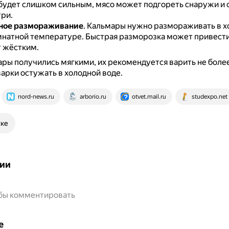
 будет слишком сильным, мясо может подгореть снаружи и 
ри.
ное размораживание
.
Кальмары нужно размораживать в х
омнатной температуре.
Быстрая разморозка может привести 
т жёстким.
ры получились мягкими, их рекомендуется варить не более
варки остужать в холодной воде.
nord-news.ru
arborio.ru
otvet.mail.ru
studexpo.net
ске
ии
обы комментировать
е