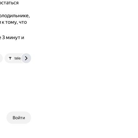
остаться
олодильнике,
к тому, что
 3 минут и
telegra.ph
Войти