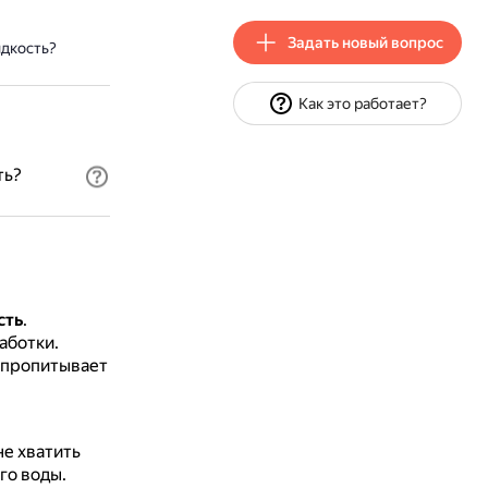
Задать новый вопрос
дкость?
Как это работает?
ть?
сть
.
аботки.
р пропитывает
е хватить
го воды.