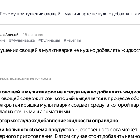
Почему при тушении овощей в мультиварке не нужно добавлять жи
а с Алисой
15 февраля
ние
#Мультиварка
#Кулинария
#Рецепты
ушении овощей в мультиварке не нужно добавлять жидкос
ников, возможны неточности
 овощей в мультиварке не всегда нужно добавлять жидко
овощей содержит сок, который выделяется в процессе обр
акрытая крышка мультиварки создаёт среду, в которой па
лая их сочными и ароматными.
которых случаях добавление жидкости оправдано
:
и большого объёма продуктов
.
Собственного сока может н
ерного приготовления.
В этом случае стоит добавить немно