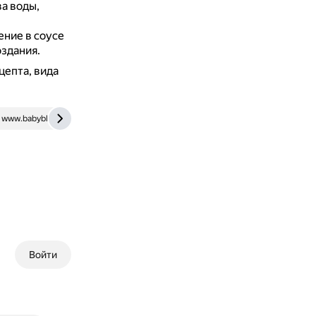
а воды,
ние в соусе
оздания.
цепта, вида
www.babyblog.ru
dzen.ru
Войти