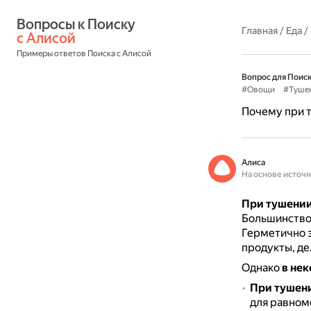
Вопросы к Поиску 
Главная
/
Еда
/
с Алисой
Примеры ответов Поиска с Алисой
Вопрос для Поиск
#Овощи
#Туше
Почему при т
Алиса
На основе источ
При тушении
Большинство 
Герметично з
продукты, де
Однако
в не
При тушени
для равном