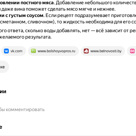
овлении постного мяса
.
Добавление небольшого количеств
и даже вина поможет сделать мясо мягче и нежнее.
и с густым соусом
.
Если рецепт подразумевает приготовле
сметанном, сливочном), то жидкость необходима для его с
го ответа, сколько воды добавлять, нет — всё зависит от ре
желаемого результата.
vk.com
www.bolshoyvopros.ru
www.belnovosti.by
ске
ии
обы комментировать
е