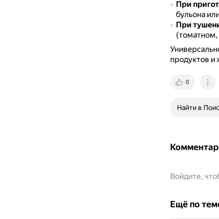
При пригот
бульона ил
При тушени
(томатном, 
Универсально
продуктов и 
0
Найти в Пои
Комментар
Войдите, чт
Ещё по тем