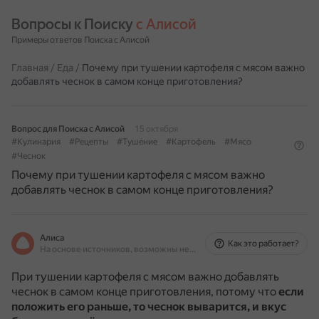
Вопросы к Поиску 
с Алисой
Примеры ответов Поиска с Алисой
Главная
/
Еда
/
Почему при тушении картофеля с мясом важно
добавлять чеснок в самом конце приготовления?
Вопрос для Поиска с Алисой
15 октября
#Кулинария
#Рецепты
#Тушение
#Картофель
#Мясо
#Чеснок
Почему при тушении картофеля с мясом важно
добавлять чеснок в самом конце приготовления?
Алиса
Как это работает?
На основе источников, возможны неточности
При тушении картофеля с мясом важно добавлять
чеснок в самом конце приготовления, потому что
если
положить его раньше, то чеснок выварится, и вкус