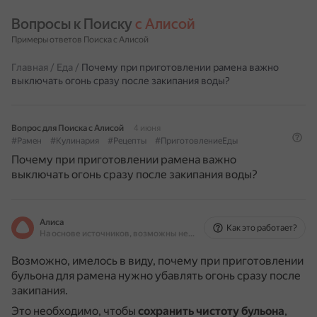
Вопросы к Поиску 
с Алисой
Примеры ответов Поиска с Алисой
Главная
/
Еда
/
Почему при приготовлении рамена важно
выключать огонь сразу после закипания воды?
Вопрос для Поиска с Алисой
4 июня
#Рамен
#Кулинария
#Рецепты
#ПриготовлениеЕды
Почему при приготовлении рамена важно
выключать огонь сразу после закипания воды?
Алиса
Как это работает?
На основе источников, возможны неточности
Возможно, имелось в виду, почему при приготовлении
бульона для рамена нужно убавлять огонь сразу после
закипания.
Это необходимо, чтобы
сохранить чистоту бульона
,