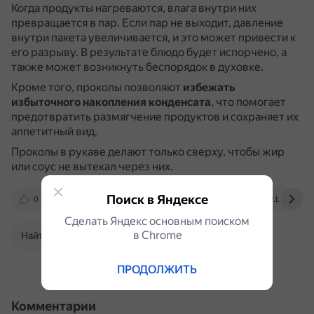
Когда продукты нагреваются, влага внутри них
превращается в пар.
Если пар не выходит, давление
внутри пакета увеличивается, и это может привести к
его разрыву.
В результате блюдо будет испорчено, а
также может возникнуть беспорядок в духовке.
Кроме того, проколы позволяют
избежать
избыточного накопления конденсата
, что помогает
предотвратить размягчение продуктов и сохраняет их
аппетитный вид.
Проколы в рукаве делают только сверху, чтобы жир
или соус не вытекал через них.
Поиск в Яндексе
0
7dach.ru
foodupak.ru
www.bolshoyvo
Сделать Яндекс основным поиском
в Сhrome
Найти в Поиске
ПРОДОЛЖИТЬ
Комментарии